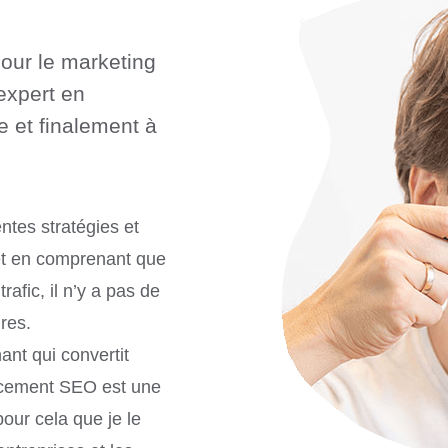
our le marketing
expert en
e et finalement à
.
entes stratégies et
 et en comprenant que
rafic, il n’y a pas de
ires.
ant qui convertit
encement SEO est une
our cela que je le