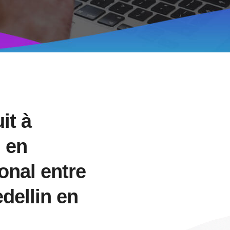
it à
O
en
onal entre
dellin en