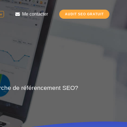
Me contacter
AUDIT SEO GRATUIT
w
arche de référencement SEO?